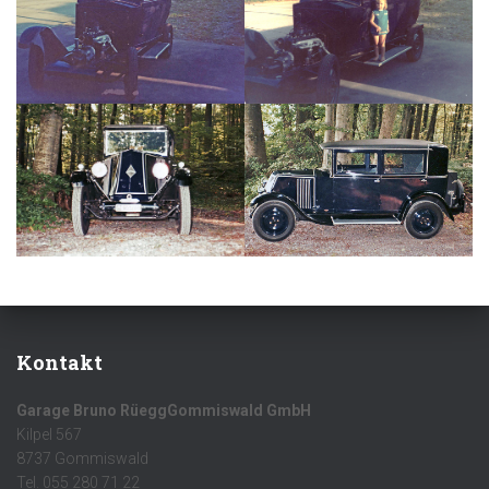
Kontakt
Garage Bruno RüeggGommiswald GmbH
Kilpel 567
8737 Gommiswald
Tel. 055 280 71 22